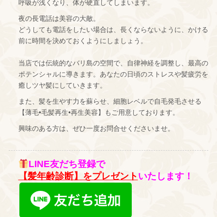
呼吸が浅くなり、体が硬直してしまいます。
夜の長電話は美容の大敵。
どうしても電話をしたい場合は、長くならないように、かける
前に時間を決めておくようにしましょう。
当店では伝統的なバリ島の空間で、自律神経を調整し、最高の
ポテンシャルに導きます。あなたの日頃のストレスや髪疲労を
癒しツヤ髪にしていきます。
また、髪を生やす力を蘇らせ、細胞レベルで自毛発毛させる
【薄毛•毛髪再生•再生美容】もご用意しております。
興味のある方は、ぜひ一度お問合せくださいませ。
LINE友だち登録で
【髪年齢診断】をプレゼント
いたします！