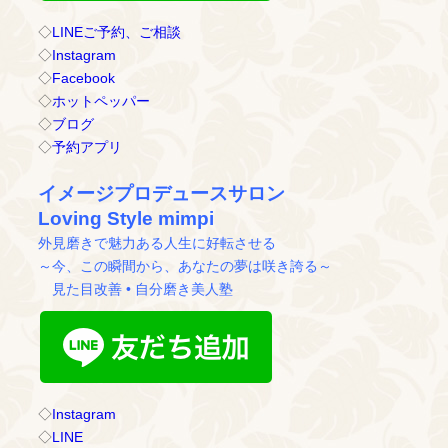
◇
LINEご予約、ご相談
◇
Instagram
◇
Facebook
◇
ホットペッパー
◇
ブログ
◇
予約アプリ
イメージプロデュースサロン
Loving Style mimpi
外見磨きで魅力ある人生に好転させる
～今、この瞬間から、あなたの夢は咲き誇る～
見た目改善 • 自分磨き美人塾
◇
Instagram
◇
LINE