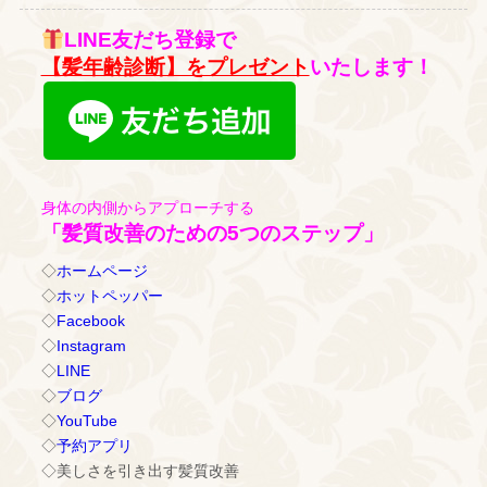
LINE友だち登録で
【髪年齢診断】をプレゼント
いたします！
身体の内側からアプローチする
「髪質改善のための5つのステップ」
◇
ホームページ
◇
ホットペッパー
◇
Facebook
◇
Instagram
◇
LINE
◇
ブログ
◇
YouTube
◇
予約アプリ
◇美しさを引き出す髪質改善