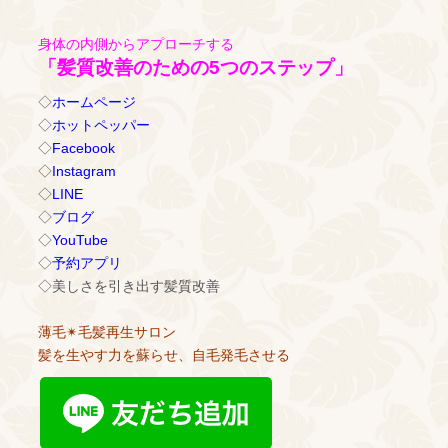
身体の内側からアプローチする
「髪質改善のための5つのステップ」
◇
ホームページ
◇
ホットペッパー
◇
Facebook
◇
Instagram
◇
LINE
◇
ブログ
◇
YouTube
◇
予約アプリ
◇美しさを引き出す髪質改善
薄毛✴︎毛髪再生サロン
髪を生やす力を蘇らせ、自毛発毛させる