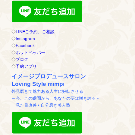
◇
LINEご予約、ご相談
◇
Instagram
◇
Facebook
◇
ホットペッパー
◇
ブログ
◇
予約アプリ
イメージプロデュースサロン
Loving Style mimpi
外見磨きで魅力ある人生に好転させる
～今、この瞬間から、あなたの夢は咲き誇る～
見た目改善 • 自分磨き美人塾