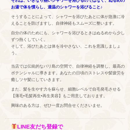
それは、いきなり熱いシャワーを浴びるのではなく、ぬるめの
お湯で体を慣らし、適温のシャワーを浴びること♪
そうすることによって、シャワーを浴びたあとに体が急激に冷
えることを防げますし、自律神経もスムーズに整います。
自分の体のためにも、シャワーを浴びるときはぬるめから少し
ずつ熱くしていく。
そして、浴びたあとは体を冷やさない、これを意識しましょ
う。
当店では伝統的なバリ島の空間で、自律神経を調整し、最高の
ポテンシャルに導きます。あなたの日頃のストレスや髪疲労を
癒しツヤ髪にしていきます。
また、髪を生やす力を蘇らせ、細胞レベルで自毛発毛させる
【薄毛•毛髪再生•再生美容】もご用意しております。
興味のある方は、ぜひ一度お問合せくださいませ。
LINE友だち登録で