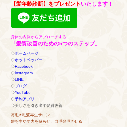
【髪年齢診断】をプレゼント
いたします！
身体の内側からアプローチする
「髪質改善のための5つのステップ」
◇
ホームページ
◇
ホットペッパー
◇
Facebook
◇
Instagram
◇
LINE
◇
ブログ
◇
YouTube
◇
予約アプリ
◇美しさを引き出す髪質改善
薄毛✴︎毛髪再生サロン
髪を生やす力を蘇らせ、自毛発毛させる