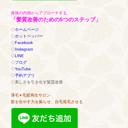
身体の内側からアプローチする
「髪質改善のための5つのステップ」
◇
ホームページ
◇
ホットペッパー
◇
Facebook
◇
Instagram
◇
LINE
◇
ブログ
◇
YouTube
◇
予約アプリ
◇美しさを引き出す髪質改善
薄毛✴︎毛髪再生サロン
髪を生やす力を蘇らせ、自毛発毛させる