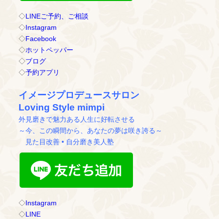
◇
LINEご予約、ご相談
◇
Instagram
◇
Facebook
◇
ホットペッパー
◇
ブログ
◇
予約アプリ
イメージプロデュースサロン
Loving Style mimpi
外見磨きで魅力ある人生に好転させる
～今、この瞬間から、あなたの夢は咲き誇る～
見た目改善 • 自分磨き美人塾
◇
Instagram
◇
LINE