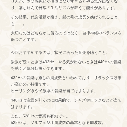
せんが、副交感神経が優位になりすぎるとやる気が出なくな
り、落ち込んで日常の生活リズムが狂う可能性があります。
その結果、代謝活動が衰え、髪の毛の成長を妨げられること
も……。
大切なのはどちらかに偏るのではなく、自律神経のバランスを
保つことです。
今回おすすめするのは、状況にあった音楽を聴くこと。
緊張が続くときは432Hz、やる気が出ないときは440Hzの音楽
を聴くと気分転換ができます。
432Hzの音楽は癒しの周波数といわれており、リラックス効果
が高いのが特徴です。
ヒーリング系や民族系の音楽が当てはまります。
440Hzは注意を引くのに効果的で、ジャズやロックなどが当て
はまります。
また、528Hzの音楽も有効です。
528Hzは、ソルフェジオ周波数の基本となる周波数。