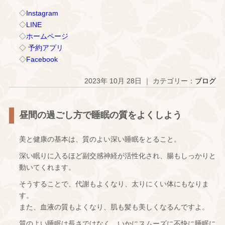
◇
Instagram
◇
LINE
◇
ホームページ
◇
予約アプリ
◇
Facebook
2023年 10月 28日 ｜ カテゴリー：
ブログ
昼間の過ごし方で睡眠の質をよくしよう
美と健康の基本は、質のよい深い睡眠をとること。
深い眠りに入るほど副交感神経が活性化され、腸もしっかりと
動いてくれます。
そうすることで、代謝もよくなり、太りにくい体にもなりま
す。
また、血液の質もよくなり、肌も髪も美しくなるんですよ。
質のよい睡眠は長さではなく、いかにスムーズに不快に睡眠に