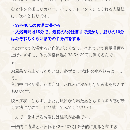
心と体を究極にリカバー、そしてデトックスしてくれる入浴法
は、次のとおりです。
・39〜40℃のお湯に浸かる
・入浴時間は15分で、最初の5分は首まで浸かり、残りの10分
はみぞおちくらいまでの半身浴をする
この方法で入浴すると血流がよくなり、それでいて直腸温度を
上げすぎずに、体の深部体温を38.5〜39℃に保てるんです
よ。
お風呂から上がったあとは、必ずコップ1杯の水を飲みましょ
う。
入浴中に喉が渇いた場合は、お風呂に浸かりながら水を飲んで
もOKです。
脱水症状にならず、またお風呂から出たあともポカポカ感が続
く方法になので、ぜひ試してみてください！
一方で、暑すぎるお湯には注意が必要です。
一般的に適温といわれる42〜43℃は医学的に見ると熱すぎ