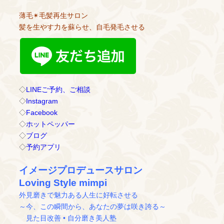
薄毛✴︎毛髪再生サロン
髪を生やす力を蘇らせ、自毛発毛させる
◇
LINEご予約、ご相談
◇
Instagram
◇
Facebook
◇
ホットペッパー
◇
ブログ
◇
予約アプリ
イメージプロデュースサロン
Loving Style mimpi
外見磨きで魅力ある人生に好転させる
～今、この瞬間から、あなたの夢は咲き誇る～
見た目改善 • 自分磨き美人塾