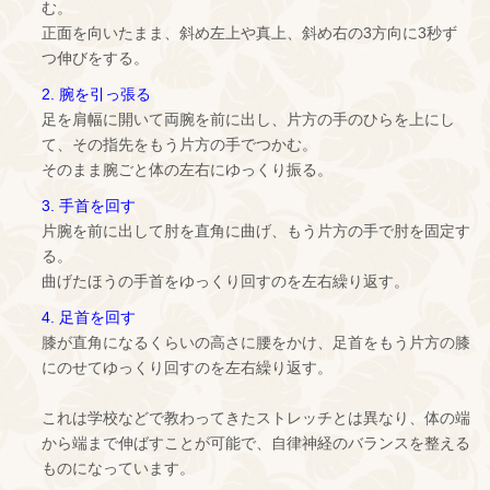
む。
正面を向いたまま、斜め左上や真上、斜め右の3方向に3秒ず
つ伸びをする。
2. 腕を引っ張る
足を肩幅に開いて両腕を前に出し、片方の手のひらを上にし
て、その指先をもう片方の手でつかむ。
そのまま腕ごと体の左右にゆっくり振る。
3. 手首を回す
片腕を前に出して肘を直角に曲げ、もう片方の手で肘を固定す
る。
曲げたほうの手首をゆっくり回すのを左右繰り返す。
4. 足首を回す
膝が直角になるくらいの高さに腰をかけ、足首をもう片方の膝
にのせてゆっくり回すのを左右繰り返す。
これは学校などで教わってきたストレッチとは異なり、体の端
から端まで伸ばすことが可能で、自律神経のバランスを整える
ものになっています。