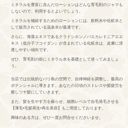
ミネラルを豊富に含んだローションはどんな育毛剤のジャマも
しないので、利用するとよいでしょう。
ミネラルを補給するためのローションには、飲料水や化粧水と
して販売されている温泉水が最適です。
さらに、海藻エキスであるクラドシホンノバエカレドニアエエ
キス（低分子フコイダン）が含まれている化粧水は、皮膚に浸
透しやすい傾向です。
ぜひ、育毛剤の前にミネラル水を基礎として使ってみましょ
う。
当店では伝統的なバリ島の空間で、自律神経を調整し、最高の
ポテンシャルに導きます。あなたの日頃のストレスや髪疲労を
癒しツヤ髪にしていきます。
また、髪を生やす力を蘇らせ、細胞レベルで自毛発毛させる
【薄毛•毛髪再生•再生美容】もご用意しております。
興味のある方は、ぜひ一度お問合せくださいませ。