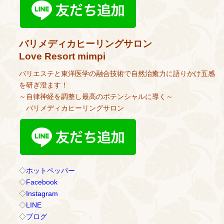
バリメディカヒーリングサロン
Love Resort mimpi
バリエステと東洋医学の融合技術で自然治癒力に語りかけ五感
を研ぎ澄ます！
～自律神経を調整し最高のポテンシャルに導く～
バリメディカヒーリングサロン
◇
ホットペッパー
◇
Facebook
◇
Instagram
◇
LINE
◇
ブログ