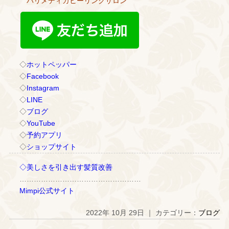
バリメディカヒーリングサロン
◇
ホットペッパー
◇
Facebook
◇
Instagram
◇
LINE
◇
ブログ
◇
YouTube
◇
予約アプリ
◇
ショップサイト
◇美しさを引き出す髪質改善
……………………………………………
Mimpi公式サイト
2022年 10月 29日 ｜ カテゴリー：
ブログ