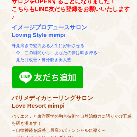
サロンをOPENすることになりました！
こちらもLINE友だち登録をお願いいたします
♪
イメージプロデュースサロン
Loving Style mimpi
外見磨きで魅力ある人生に好転させる
～今、この瞬間から、あなたの夢は咲き誇る～
見た目改善 • 自分磨き美人塾
バリメディカヒーリングサロン
Love Resort mimpi
バリエステと東洋医学の融合技術で自然治癒力に語りかけ五感
を研ぎ澄ます！
～自律神経を調整し最高のポテンシャルに導く～