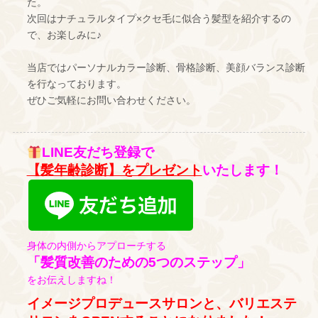
た。
次回はナチュラルタイプ×クセ毛に似合う髪型を紹介するの
で、お楽しみに♪
当店ではパーソナルカラー診断、骨格診断、美顔バランス診断
を行なっております。
ぜひご気軽にお問い合わせください。
LINE友だち登録で
【髪年齢診断】をプレゼント
いたします！
身体の内側からアプローチする
「髪質改善のための5つのステップ」
をお伝えしますね！
イメージプロデュースサロンと、バリエステ