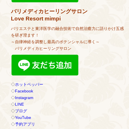
バリメディカヒーリングサロン
Love Resort mimpi
バリエステと東洋医学の融合技術で自然治癒力に語りかけ五感
を研ぎ澄ます！
～自律神経を調整し最高のポテンシャルに導く～
バリメディカヒーリングサロン
◇
ホットペッパー
◇
Facebook
◇
Instagram
◇
LINE
◇
ブログ
◇
YouTube
◇
予約アプリ