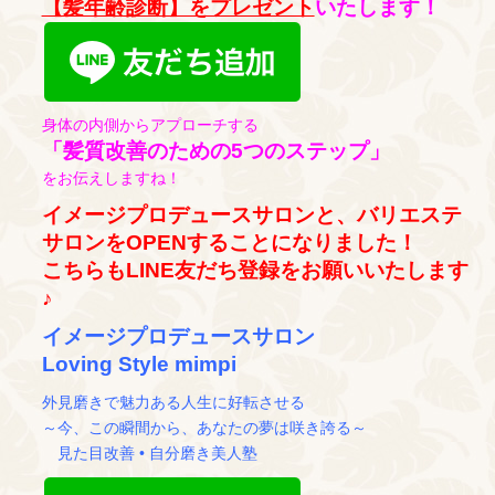
【髪年齢診断】をプレゼント
いたします！
身体の内側からアプローチする
「髪質改善のための5つのステップ」
をお伝えしますね！
イメージプロデュースサロンと、バリエステ
サロンをOPENすることになりました！
こちらもLINE友だち登録をお願いいたします
♪
イメージプロデュースサロン
Loving Style mimpi
外見磨きで魅力ある人生に好転させる
～今、この瞬間から、あなたの夢は咲き誇る～
見た目改善 • 自分磨き美人塾