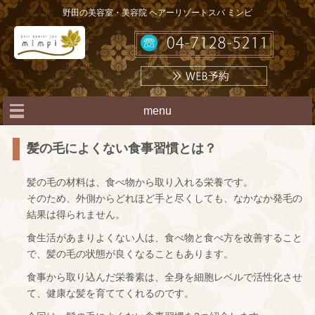
野田の美容室・美容院 ヘアーリゾートスパ ミンピ
menu
髪の毛によくない食事習慣とは？
髪の毛の材料は、食べ物から取り入れる栄養です。
そのため、外側からどれほど手と尽くしても、なかなか発毛の
結果は得られません。
食生活があまりよくない人は、食べ物と食べ方を改善すること
で、髪の毛の状態が良くなることもあります。
食事から取り込んだ栄養素は、全身を細胞レベルで活性化させ
て、健康な髪を育ててくれるのです。