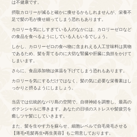
は不健康です。
摂取カロリーが減ると確かに痩せるかもしれませんが、栄養不
足で髪の毛が痩せ細ってしまう恐れもあります。
カロリーを気にしすぎている人のなかには、カロリーゼロなど
の食品を食べるようにしている人もいるでしょう。
しかし、カロリーゼロの食べ物に含まれえる人工甘味料は異物
であるため、髪を育てるのに大切な腎臓や肝臓に負担をかけて
しまいます。
さらに、食品添加物は体温を下げてしまう恐れもあります。
カロリーを気にするだけではなく、髪の気に必要な栄養素はし
っかりと摂るようにしましょう。
当店では伝統的なバリ島の空間で、自律神経を調整し、最高の
ポテンシャルに導きます。あなたの日頃のストレスや髪疲労を
癒しツヤ髪にしていきます。
また、髪を生やす力を蘇らせ、細胞レベルで自毛発毛させる
【薄毛•毛髪再生•再生美容】もご用意しております。