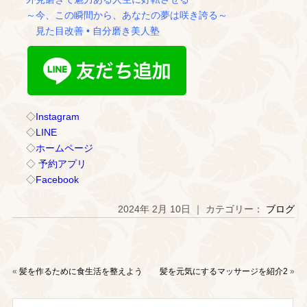
～今、この瞬間から、あなたの夢は咲き誇る～
見た目改善 • 自分磨き美人塾
◇
Instagram
◇
LINE
◇
ホームページ
◇
予約アプリ
◇
Facebook
2024年 2月 10日 ｜ カテゴリー：
ブログ
«
髪を作るために食生活を整えよう
髪を元気にするマッサージを紹介2
»