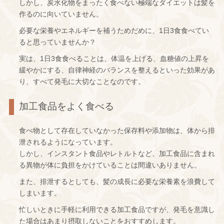
しかし、炭水化物をまったく食べない極端なダイエットは髪を
作るのに向いていません。
必要な栄養やエネルギーを補うためだめに、1日3食食べてい
ると思っていませんか？
実は、1日3食食べることは、体温を上げる、血糖値の上昇を
緩やかにする、自律神経のバランスを整えるといった効果があ
り、すべて発毛に大切なことなのです。
加工食品をよく食べる
食べ物として存在していなかった保存料や添加物は、体から排
泄されるようになっています。
しかし、インスタント食品やレトルトなど、加工食品に含まれ
る異物が体に負担をかけていることは間違いありません。
また、排泄するとしても、髪の成長に必要な栄養素を浪費して
しまいます。
忙しいときに手軽に利用できる加工食品ですが、発毛を意識し
た場合はあまり摂取しないことをおすすめします。