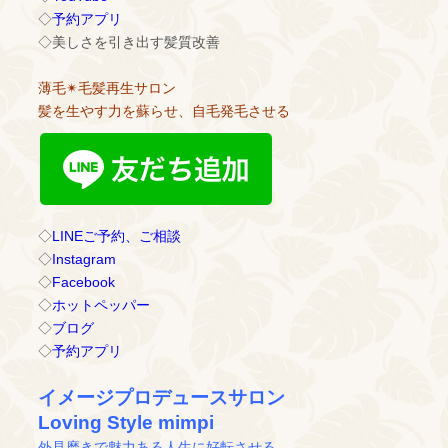
◇
予約アプリ
◇美しさを引き出す髪質改善
薄毛✴︎毛髪再生サロン
髪を生やす力を蘇らせ、自毛発毛させる
◇
LINEご予約、ご相談
◇
Instagram
◇
Facebook
◇
ホットペッパー
◇
ブログ
◇
予約アプリ
イメージプロデュースサロン
Loving Style mimpi
外見磨きで魅力ある人生に好転させる