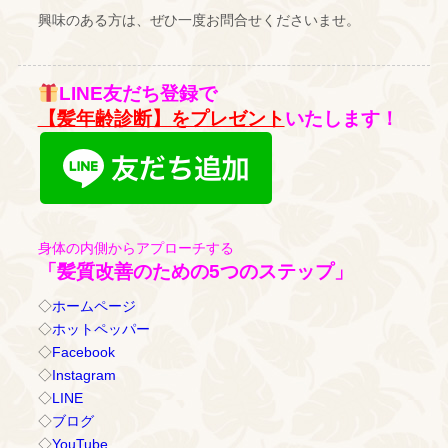
興味のある方は、ぜひ一度お問合せくださいませ。
LINE友だち登録で
【髪年齢診断】をプレゼント
いたします！
身体の内側からアプローチする
「髪質改善のための5つのステップ」
◇
ホームページ
◇
ホットペッパー
◇
Facebook
◇
Instagram
◇
LINE
◇
ブログ
◇
YouTube