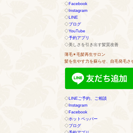
◇
Facebook
◇
Instagram
◇
LINE
◇
ブログ
◇
YouTube
◇
予約アプリ
◇美しさを引き出す髪質改善
薄毛✴︎毛髪再生サロン
髪を生やす力を蘇らせ、自毛発毛さ
◇
LINEご予約、ご相談
◇
Instagram
◇
Facebook
◇
ホットペッパー
◇
ブログ
◇
予約アプリ