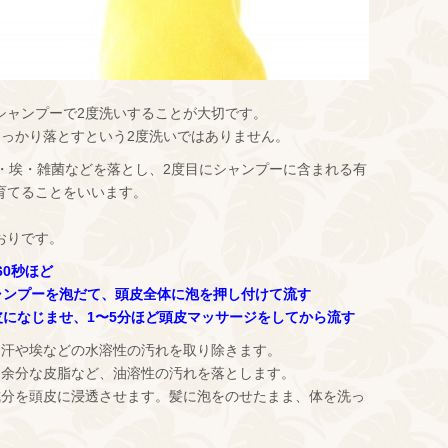
シャンプーで2度洗いすることが大切です。
しっかり落とすという2度洗いではありません。
汗・埃・雑菌などを落とし、2度目にシャンプーに含まれる有
育てることをいいます。
おりです。
60秒ほど
シャンプーを泡だて、頭皮全体に泡を押し付けて流す
頭皮になじませ、1〜5分ほど頭皮マッサージをしてから流す
、汗や埃などの水溶性の汚れを取り除きます。
、余分な皮脂など、油溶性の汚れを落とします。
成分を頭皮に浸透させます。髪に泡をのせたまま、体を洗っ