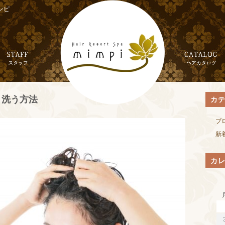
ンピ
く洗う方法
カ
ブ
新
カ