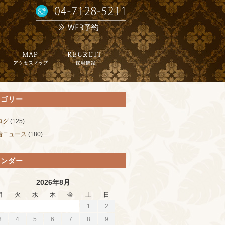
テゴリー
ログ
(125)
着ニュース
(180)
レンダー
2026年8月
月
火
水
木
金
土
日
1
2
3
4
5
6
7
8
9