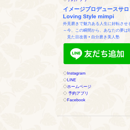
イメージプロデュースサロ
Loving Style mimpi
外見磨きで魅力ある人生に好転させ
～今、この瞬間から、あなたの夢は
見た目改善 • 自分磨き美人塾
◇
Instagram
◇
LINE
◇
ホームページ
◇
予約アプリ
◇
Facebook