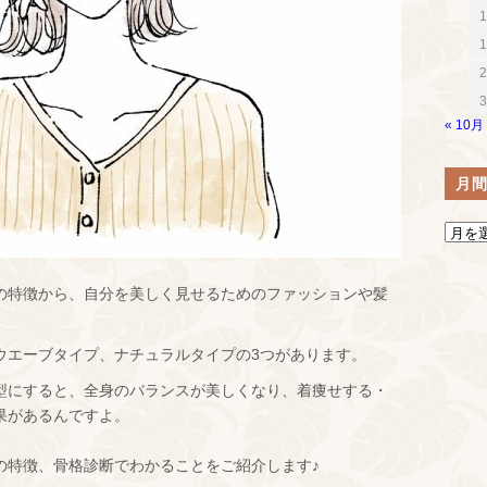
1
1
2
3
« 10月
月
の特徴から、自分を美しく見せるためのファッションや髪
ウエーブタイプ、ナチュラルタイプの3つがあります。
型にすると、全身のバランスが美しくなり、着痩せする・
果があるんですよ。
の特徴、骨格診断でわかることをご紹介します♪