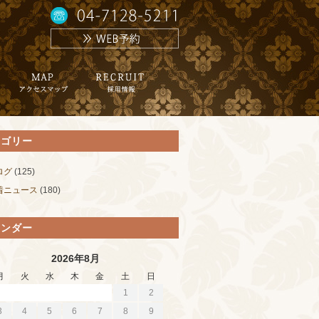
テゴリー
ログ
(125)
着ニュース
(180)
レンダー
2026年8月
月
火
水
木
金
土
日
1
2
3
4
5
6
7
8
9