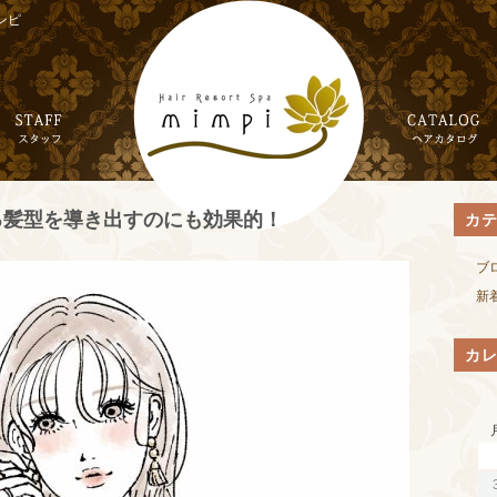
ンピ
る髪型を導き出すのにも効果的！
カ
ブ
新
カ