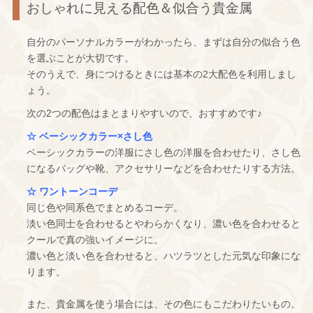
おしゃれに見える配色＆似合う貴金属
自分のパーソナルカラーがわかったら、まずは自分の似合う色
を選ぶことが大切です。
そのうえで、身につけるときには基本の2大配色を利用しまし
ょう。
次の2つの配色はまとまりやすいので、おすすめです♪
☆ ベーシックカラー×さし色
ベーシックカラーの洋服にさし色の洋服を合わせたり、さし色
になるバッグや靴、アクセサリーなどを合わせたりする方法。
☆ ワントーンコーデ
同じ色や同系色でまとめるコーデ。
淡い色同士を合わせるとやわらかくなり、濃い色を合わせると
クールで真の強いイメージに。
濃い色と淡い色を合わせると、ハツラツとした元気な印象にな
ります。
また、貴金属を使う場合には、その色にもこだわりたいもの。