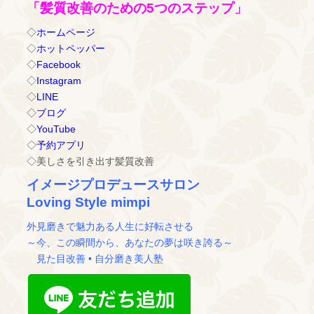
「髪質改善のための5つのステップ」
◇
ホームページ
◇
ホットペッパー
◇
Facebook
◇
Instagram
◇
LINE
◇
ブログ
◇
YouTube
◇
予約アプリ
◇美しさを引き出す髪質改善
イメージプロデュースサロン
Loving Style mimpi
外見磨きで魅力ある人生に好転させる
～今、この瞬間から、あなたの夢は咲き誇る～
見た目改善 • 自分磨き美人塾