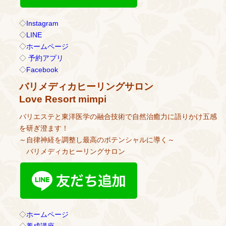
◇
Instagram
◇
LINE
◇
ホームページ
◇
予約アプリ
◇
Facebook
バリメディカヒーリングサロン
Love Resort mimpi
バリエステと東洋医学の融合技術で自然治癒力に語りかけ五感
を研ぎ澄ます！
～自律神経を調整し最高のポテンシャルに導く～
バリメディカヒーリングサロン
◇
ホームページ
◇
養成講座