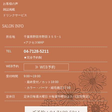
お客様の声
雑誌掲載
ドリンクサービス
所在地
千葉県野田市野田３５５−１
»アクセスMAP
04-7128-5211
TEL
★完全予約制
WEB予約
受付時間
9:00〜19:00
・最終受付／カット18:00
・カラー・パーマ・縮毛矯正17:00
定休日
定休日毎週火曜日 ※毎週月曜日はスパ(女性限定)