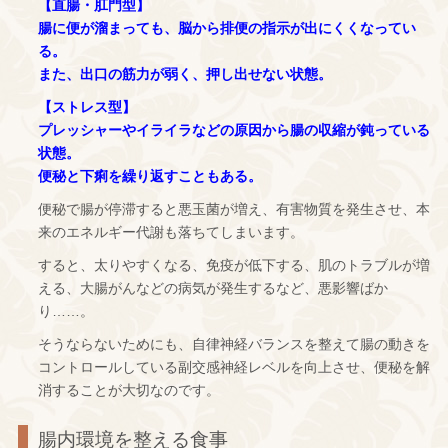
【直腸・肛門型】
腸に便が溜まっても、脳から排便の指示が出にくくなってい
る。
また、出口の筋力が弱く、押し出せない状態。
【ストレス型】
プレッシャーやイライラなどの原因から腸の収縮が鈍っている
状態。
便秘と下痢を繰り返すこともある。
便秘で腸が停滞すると悪玉菌が増え、有害物質を発生させ、本
来のエネルギー代謝も落ちてしまいます。
すると、太りやすくなる、免疫が低下する、肌のトラブルが増
える、大腸がんなどの病気が発生するなど、悪影響ばか
り……。
そうならないためにも、自律神経バランスを整えて腸の動きを
コントロールしている副交感神経レベルを向上させ、便秘を解
消することが大切なのです。
腸内環境を整える食事