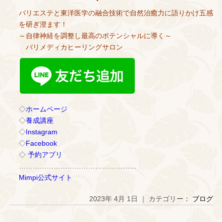
バリエステと東洋医学の融合技術で自然治癒力に語りかけ五感
を研ぎ澄ます！
～自律神経を調整し最高のポテンシャルに導く～
バリメディカヒーリングサロン
◇
ホームページ
◇
養成講座
◇
Instagram
◇
Facebook
◇
予約アプリ
……………………………………………
Mimpi公式サイト
2023年 4月 1日 ｜ カテゴリー：
ブログ