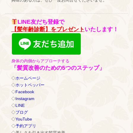
LINE友だち登録で
【髪年齢診断】をプレゼント
いたします！
身体の内側からアプローチする
「髪質改善のための5つのステップ」
◇
ホームページ
◇
ホットペッパー
◇
Facebook
◇
Instagram
◇
LINE
◇
ブログ
◇
YouTube
◇
予約アプリ
◇美しさを引き出す髪質改善