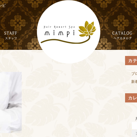
ンピ
カ
ブ
新
カ