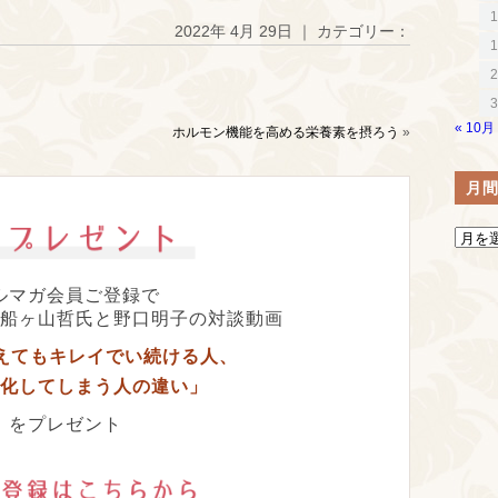
1
2022年 4月 29日 ｜ カテゴリー：
1
2
3
« 10月
ホルモン機能を高める栄養素を摂ろう
»
月
ルマガ会員ご登録で
船ヶ山哲氏と野口明子の対談動画
超えてもキレイでい続ける人、
化してしまう人の違い」
をプレゼント