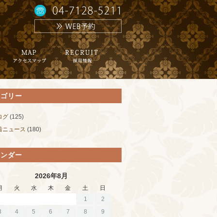
テゴリー
ログ
(125)
着ニュース
(180)
レンダー
2026年8月
月
火
水
木
金
土
日
1
2
3
4
5
6
7
8
9