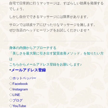
自宅で日常的に行うマッサージは、すばらしい効果を発揮する
でしょう。
しかし自分でできるマッサージには限界があります。
サロンでは頭皮ケアにぴったりなマッサージを施します。
ぜひ当店のヘッドヒーリングをお試しくださいませ＊
身体の内側からアプローチする
「美しさを最大限に引き出す髪質改善メソッド」を知りたい方
は
こちらからメールアドレス登録をお願いします♪
⇨
メールアドレス登録
◇
ホットペッパー
◇
Facebook
◇
Instagram
◇
LINE
◇
ブログ
◇
YouTube