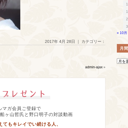
1
1
2
3
« 10月
2017年 4月 28日 ｜ カテゴリー：
月
admin-ajax
»
ルマガ会員ご登録で
船ヶ山哲氏と野口明子の対談動画
超えてもキレイでい続ける人、