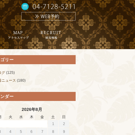
テゴリー
ログ
(125)
着ニュース
(180)
レンダー
2026年8月
月
火
水
木
金
土
日
1
2
3
4
5
6
7
8
9