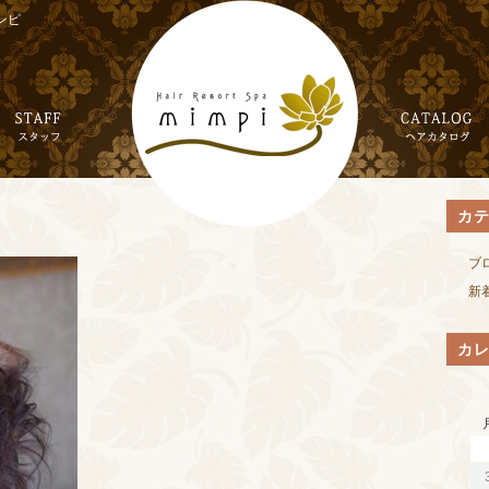
ンピ
カ
ブ
新
カ