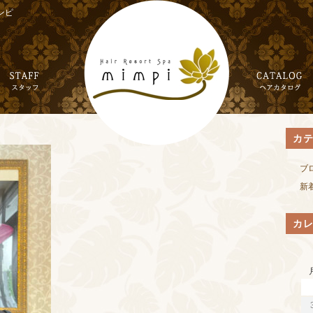
ンピ
カ
ブ
新
カ