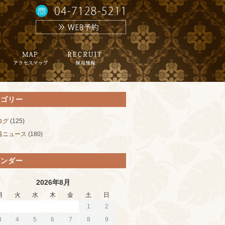
テゴリー
ログ
(125)
着ニュース
(180)
レンダー
2026年8月
月
火
水
木
金
土
日
1
2
3
4
5
6
7
8
9