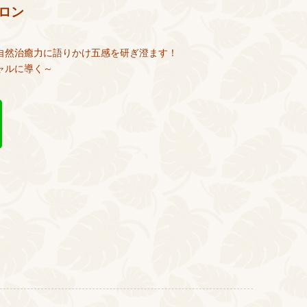
ロン
自然治癒力に語りかけ五感を研ぎ澄ます！
ャルに導く～