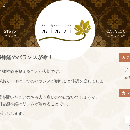
ンピ
感神経のバランスが命！
カ
ブ
自律神経を整えることが大切です。
新
があり、その二つのバランスが崩れると体調を崩してしま
カ
葉を聞いたことのある人も多いのではないでしょうか。
副交感神経のリズムが崩れることです。
お話しします。