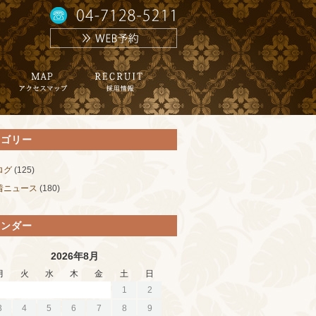
テゴリー
ログ
(125)
着ニュース
(180)
レンダー
2026年8月
月
火
水
木
金
土
日
1
2
3
4
5
6
7
8
9