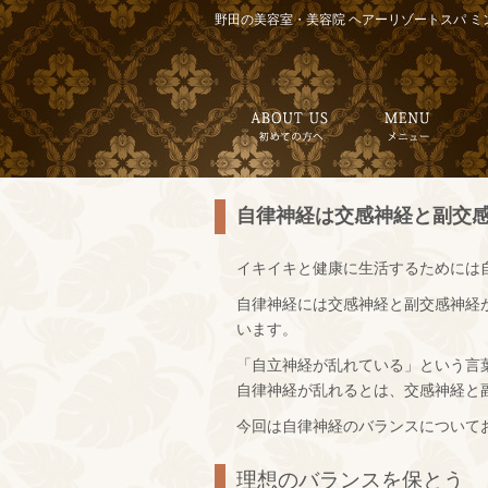
野田の美容室・美容院 ヘアーリゾートスパ ミ
自律神経は交感神経と副交
イキイキと健康に生活するためには
自律神経には交感神経と副交感神経
います。
「自立神経が乱れている」という言
自律神経が乱れるとは、交感神経と
今回は自律神経のバランスについて
理想のバランスを保とう