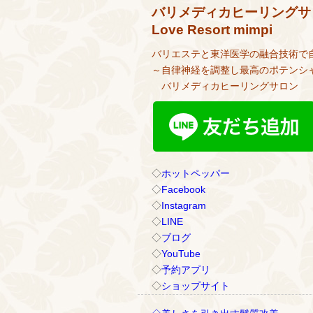
バリメディカヒーリングサ
Love Resort mimpi
バリエステと東洋医学の融合技術で
～自律神経を調整し最高のポテンシ
バリメディカヒーリングサロン
◇
ホットペッパー
◇
Facebook
◇
Instagram
◇
LINE
◇
ブログ
◇
YouTube
◇
予約アプリ
◇
ショップサイト