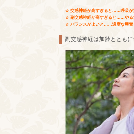
☆ 交感神経が高すぎると……呼吸
☆ 副交感神経が高すぎると……や
☆ バランスがよいと……適度な興
副交感神経は加齢とともに