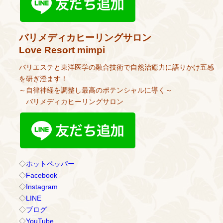
バリメディカヒーリングサロン
Love Resort mimpi
バリエステと東洋医学の融合技術で自然治癒力に語りかけ五感
を研ぎ澄ます！
～自律神経を調整し最高のポテンシャルに導く～
バリメディカヒーリングサロン
◇
ホットペッパー
◇
Facebook
◇
Instagram
◇
LINE
◇
ブログ
◇
YouTube