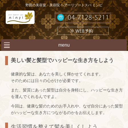
野田の美容室・美容院 ヘアーリゾートスパ ミンピ
menu
美しい髪と髪型でハッピーな生き方をしよう
健康的な髪は、あなたを美しく輝かせてくれます。
そのためには日々の心がけが必要です。
また、髪質にあった髪型は自分を身軽にし、ハッピーな生き方
を運んでくれるんですよ。
今回は、健康な髪のためのお手入れや、なぜ自分にあった髪型
がハッピーな生き方につながるのかをお伝えします。
生活習慣を整えて髪を美しくしよう