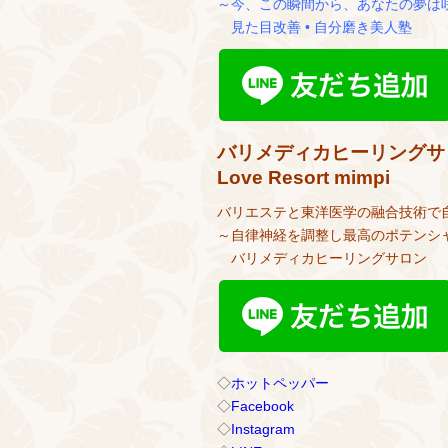
～今、この瞬間から、あなたの夢は
見た目改善 • 自分磨き美人塾
バリメディカヒーリングサ
Love Resort mimpi
バリエステと東洋医学の融合技術で
～自律神経を調整し最高のポテンシ
バリメディカヒーリングサロン
◇
ホットペッパー
◇
Facebook
◇
Instagram