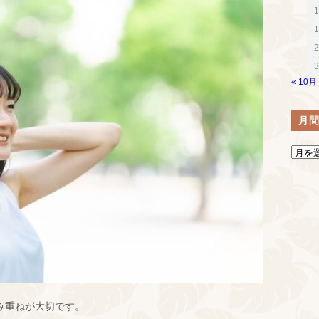
1
1
2
3
« 10月
月
み重ねが大切です。