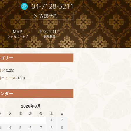
テゴリー
ログ
(125)
着ニュース
(180)
レンダー
2026年8月
月
火
水
木
金
土
日
1
2
3
4
5
6
7
8
9