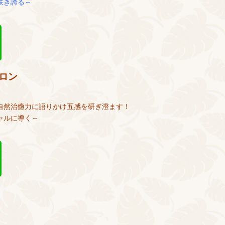
咲き誇る～
ロン
自然治癒力に語りかけ五感を研ぎ澄ます！
ャルに導く～