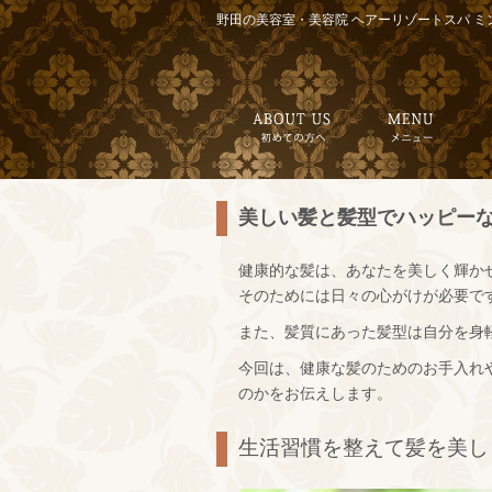
野田の美容室・美容院 ヘアーリゾートスパ ミ
美しい髪と髪型でハッピー
健康的な髪は、あなたを美しく輝か
そのためには日々の心がけが必要で
また、髪質にあった髪型は自分を身
今回は、健康な髪のためのお手入れ
のかをお伝えします。
生活習慣を整えて髪を美し