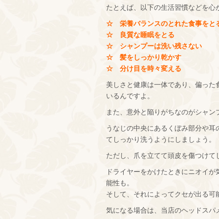
たとえば、以下の生活習慣などを心
☆ 栄養バランスのとれた食事をと
☆ 良質な睡眠をとる
☆ シャンプーは洗い残さない
☆ 髪をしっかり乾かす
☆ 分け目を時々変える
美しさと健康は一体であり、偏った
いるんですよ。
また、意外と陥りがちなのがシャン
うなじの中央にあるくぼみ部分や耳
てしっかり洗うようにしましょう。
ただし、爪を立てて頭皮を傷つけて
ドライヤーをかけたときにニオイが
能性も。
そして、それによってクセが出る可
気になる場合は、当店のヘッドスパ